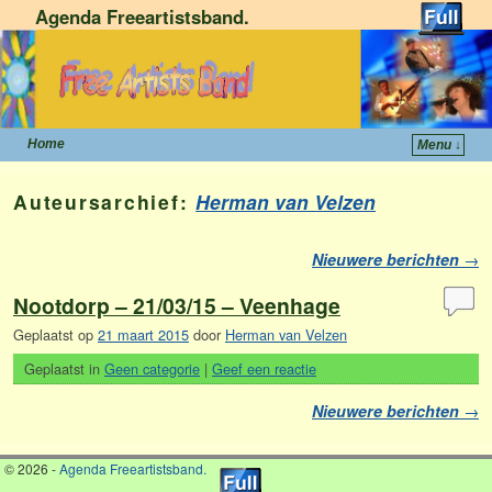
Agenda Freeartistsband.
Home
Menu ↓
Spring naar de primaire inhoud
Spring naar de secundaire inhoud
Auteursarchief:
Herman van Velzen
Berichtnavigatie
Nieuwere berichten
→
Nootdorp – 21/03/15 – Veenhage
Geplaatst op
21 maart 2015
door
Herman van Velzen
Geplaatst in
Geen categorie
|
Geef een reactie
Berichtnavigatie
Nieuwere berichten
→
© 2026 -
Agenda Freeartistsband.