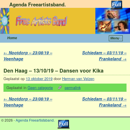
Agenda Freeartistsband.
Home
Menu ↓
Spring naar de primaire inhoud
Spring naar de secundaire inhoud
Berichtnavigatie
←
Nootdorp – 23/08/19 –
Schiedam – 03/11/19 –
Veenhage
Frankeland
→
Den Haag – 13/10/19 – Dansen voor Kika
Geplaatst op
13 oktober 2019
door
Herman van Velzen
Geplaatst in
Geen categorie
permalink
Berichtnavigatie
←
Nootdorp – 23/08/19 –
Schiedam – 03/11/19 –
Veenhage
Frankeland
→
© 2026 -
Agenda Freeartistsband.